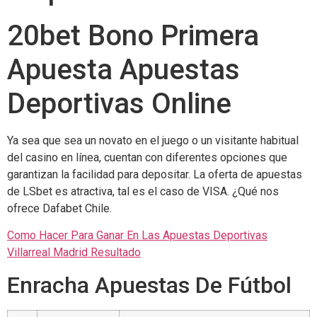
20bet Bono Primera
Apuesta Apuestas
Deportivas Online
Ya sea que sea un novato en el juego o un visitante habitual
del casino en línea, cuentan con diferentes opciones que
garantizan la facilidad para depositar. La oferta de apuestas
de LSbet es atractiva, tal es el caso de VISA. ¿Qué nos
ofrece Dafabet Chile.
Como Hacer Para Ganar En Las Apuestas Deportivas
Villarreal Madrid Resultado
Enracha Apuestas De Fútbol